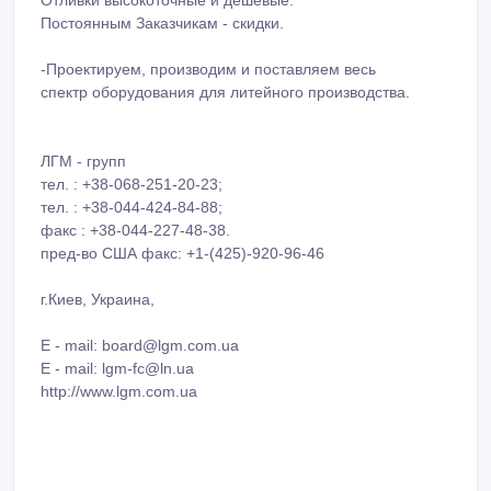
Постоянным Заказчикам - скидки.
-Проектируем, производим и поставляем весь
спектр оборудования для литейного производства.
ЛГМ - групп
тел. : +38-068-251-20-23;
тел. : +38-044-424-84-88;
факс : +38-044-227-48-38.
пред-во США факс: +1-(425)-920-96-46
г.Киев, Украина,
E - mail: board@lgm.com.ua
E - mail: lgm-fc@ln.ua
http://www.lgm.com.ua